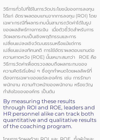
วิธีการทั่วไปที่ใช้ในการวัดประโยชน์ของการลงทุน
ได้แก่ อัตราผลตอบแทนจากการลงทุน
โดย
(ROI)
เฉพาะกรณีที่ผลกระทบนั้นสามารถวัดค่าได้ในรูป
ของผลลัพธ์ทางการเงิน เมื่อตัวชี้วัดสำหรับการ
วัดผลกระทบเป็นเชิงพฤติกรรมและการ
เปลี่ยนแปลงเชิงวัฒนธรรมหรือแม้แต่การ
เปลี่ยนแปลงทัศนคติ การใช้อัตราผลตอบแทนต่อ
ความคาดหวัง
นั้นเหมาะสมกว่า
คือ
(ROE)
ROE
วิธีการวัดค่าเพื่อตรวจสอบถึงผลกระทบของ
ความคิดริเริ่มใหม่ ๆ ซึ่งถูกกำหนดโดยผลลัพธ์ที่
ต้องการเฉพาะของแต่ละองค์กร เช่น การรักษา
พนักงาน ความก้าวหน้าของพนักงาน หรือขวัญ
กำลังใจขององค์กร เป็นต้น
By measuring these results
through ROI and ROE, leaders and
HR personnel alike can track both
quantitative and qualitative results
of the coaching program.
โดยการวัดผลด้วย
และ
ทั้งผู้นำและ
ROI
ROE