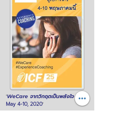
จากวิกฤตเป็นพลังใจ
'
WeCare
May 4-10, 2020
'
The pro bono coaching by ICF
credential coaches for various
group of people, who are